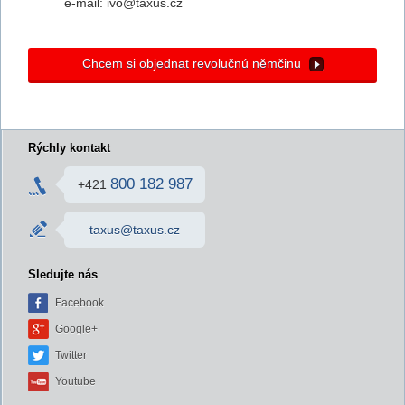
e-mail: ivo@taxus.cz
Chcem si objednat revolučnú němčinu
Rýchly kontakt
800 182 987
+421
taxus@taxus.cz
Sledujte nás
Facebook
Google+
Twitter
Youtube