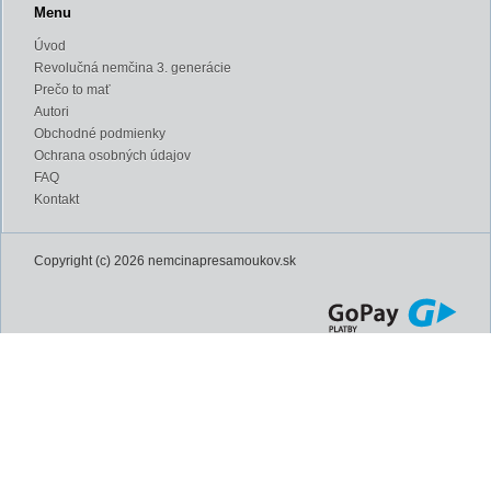
Menu
Úvod
Revolučná nemčina 3. generácie
Prečo to mať
Autori
Obchodné podmienky
Ochrana osobných údajov
FAQ
Kontakt
Copyright (c) 2026 nemcinapresamoukov.sk