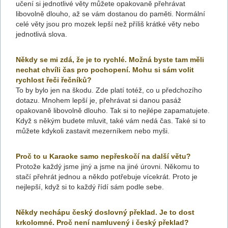
učení si jednotlivé věty můžete opakovaně přehrávat
libovolně dlouho, až se vám dostanou do paměti. Normální
celé věty jsou pro mozek lepší než příliš krátké věty nebo
jednotlivá slova.
Někdy se mi zdá, že je to rychlé. Možná byste tam měli
nechat chvíli čas pro pochopení. Mohu si sám volit
rychlost řeči řečníků?
To by bylo jen na škodu. Zde platí totéž, co u předchozího
dotazu. Mnohem lepší je, přehrávat si danou pasáž
opakovaně libovolně dlouho. Tak si to nejlépe zapamatujete.
Když s někým budete mluvit, také vám nedá čas. Také si to
můžete kdykoli zastavit mezerníkem nebo myši.
Proč to u Karaoke samo nepřeskočí na další větu?
Protože každý jsme jiný a jsme na jiné úrovni. Někomu to
stačí přehrát jednou a někdo potřebuje vícekrát. Proto je
nejlepší, když si to každý řídí sám podle sebe.
Někdy nechápu český doslovný překlad. Je to dost
krkolomné. Proč není namluvený i český překlad?