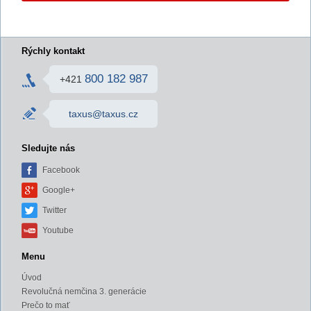
Rýchly kontakt
800 182 987
+421
taxus@taxus.cz
Sledujte nás
Facebook
Google+
Twitter
Youtube
Menu
Úvod
Revolučná nemčina 3. generácie
Prečo to mať