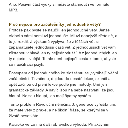
Ano. Pasivní část výuky si můžete stáhnout i ve formátu
MP3.
Proč nejsou pro začátečníky jednoduché věty?
Protože pak byste se naučili jen jednoduché věty. Jenže
cizinci s vámi nemluví jednoduše. Mluví nanejvýš zřetelně, a
to je rozdíl. Z výzkumů vyplývá, že z těžších vět si
zapamatujete jednodušší části vět. Z jednodušších vět vám
zůstanou v hlavě jen ty nejjednodušší. A z jednoduchých jen
ty nejprimitivnější. To ale není nejlepší cesta k tomu, abyste
se naučili cizí jazyk.
Postupem od jednoduchého ke složitému se „vyrábějí“ věční
začátečníci. Ti začnou, dojdou do desáté lekce, skončí a
opět začnou od první lekce podle jiné metody. Umí jen
gramatické základy. A navíc jsou na sebe naštvaní, že jsou
hloupí. Nejsou hloupí, jen mají špatný systém.
Tento problém Revoluční němčina 3. generace vyřešila tím,
že máte věty z praxe, a ne školní fráze, se kterými se v
životě nesetkáte.
Karaoke verze má další obrovskou výhodu. Při aktivním