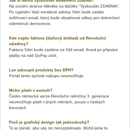
Jak si mohu vyzkoušet demoverzi zdarma?
Na úvodní stránce klikněte na tlačítko “Vyzkoušet ZDARMA”.
Po vyplnění Vaší emailové adresy Vám bude zaslán
ověřovací email, který bude obsahovat odkaz pro dokončení
odemknutí demoverze.
Kde najdu fakturu (daňový doklad) od Revoluční
němčiny?
Faktura Vám bude zaslána na Váš email, ihned po připsání
platby na náš GoPay účet.
Lze zakoupit produkty bez DPH?
Portál tento způsob nákupu neumožňuje.
Mohu platit v eurech?
Česko německá verze Revoluční němčiny 3. generace
neumožňuje platit v jiných měnách, pouze v českých
korunách.
Proč je grafický design tak jednoduchý?
To je záměr, aby vás nic nerozptylovalo. Mohli jsme to