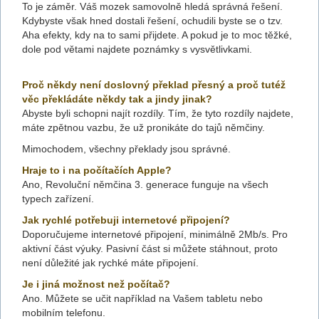
To je záměr. Váš mozek samovolně hledá správná řešení.
Kdybyste však hned dostali řešení, ochudili byste se o tzv.
Aha efekty, kdy na to sami přijdete. A pokud je to moc těžké,
dole pod větami najdete poznámky s vysvětlivkami.
Proč někdy není doslovný překlad přesný a proč tutéž
věc překládáte někdy tak a jindy jinak?
Abyste byli schopni najít rozdíly. Tím, že tyto rozdíly najdete,
máte zpětnou vazbu, že už pronikáte do tajů němčiny.
Mimochodem, všechny překlady jsou správné.
Hraje to i na počítačích Apple?
Ano, Revoluční němčina 3. generace funguje na všech
typech zařízení.
Jak rychlé potřebuji internetové připojení?
Doporučujeme internetové připojení, minimálně 2Mb/s. Pro
aktivní část výuky. Pasivní část si můžete stáhnout, proto
není důležité jak rychké máte připojení.
Je i jiná možnost než počítač?
Ano. Můžete se učit například na Vašem tabletu nebo
mobilním telefonu.