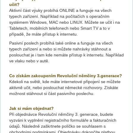
učit?
Aktivní část výuky probíhá ONLINE a funguje na všech
typech zařízení. Například na počítačích s operačním
systémem Windows, MAC nebo LINUX. Můžete se učit i na
Tabletech, mobilních telefonech nebo Smart TV a to v
případě, že máte přístup k internetu.
Pasivní poslech probíhá také online a funguje na všech
typech zařízení a nebo si můžete nahrávky stáhnout a
poslouchat je i tam kde nemáte přístup k internetu. Například
ve vlaku nebo v autě.
Co získám zakoupením Revoluční němčiny 3.generace?
Kdekoli na světě, kde máte internetové připojení se můžete
aktivně učit, nebo poslouchat německé rozhovory. Získáte
možnost stáhnout si část pasivního poslechu.
Jak si mám objednat?
Při objednávce Revoluční němčiny 3. generace, budete
vyzváni k vyplnění registračního formuláře a fakturačních
údajů. Následně zaškrtnete políčko se souhlasem s
obchodními podmínkami. Objednávku dokončíte platbou