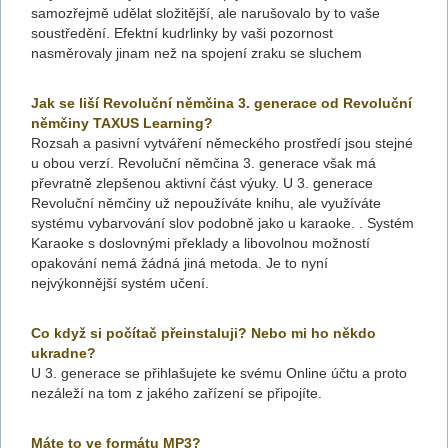
samozřejmě udělat složitější, ale narušovalo by to vaše
soustředění. Efektní kudrlinky by vaši pozornost
nasměrovaly jinam než na spojení zraku se sluchem
Jak se liší Revoluční němčina 3. generace od Revoluční
němčiny TAXUS Learning?
Rozsah a pasivní vytváření německého prostředí jsou stejné
u obou verzí. Revoluční němčina 3. generace však má
převratně zlepšenou aktivní část výuky. U 3. generace
Revoluční němčiny už nepoužíváte knihu, ale využíváte
systému vybarvování slov podobně jako u karaoke. . Systém
Karaoke s doslovnými překlady a libovolnou možností
opakování nemá žádná jiná metoda. Je to nyní
nejvýkonnější systém učení.
Co když si počítač přeinstaluji? Nebo mi ho někdo
ukradne?
U 3. generace se přihlašujete ke svému Online účtu a proto
nezáleží na tom z jakého zařízení se připojíte.
Máte to ve formátu MP3?