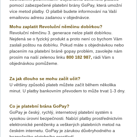
pomocí zabezpečené platební brány GoPay, která umožní
více metod platby. O platbě budete informování na Vaší
emailovou adresu zadanou v objednávce.
Mohu zaplatit Revoluční němčinu dobírkou?
Revoluční němčinu 3. generace nelze platit dobírkou.
Nejdená se o fyzický produkt a proto není co bychom Vám
zaslali poštou na dobírku. Pokud máte s objednávkou nebo
placením na platební bráně gopay problém, zavolejte nám
prosím na naší zelenou linku
800 182 987,
rádi Vám s
objednávkou pomůžeme.
Za jak dlouho se mohu začít učit?
U většiny způsobů plateb můžete začít během několika
minut. U platby bankovním převodem to může trvat 1-3 dny.
Co je platební brána GoPay?
GoPay je český, rychlý, internetový platební systém s
vysokou úrovní bezpečnosti. Nabízí platby prostřednictvím
elektronické peněženky a veškerých platebních metod na
českém internetu. GoPay je zárukou důvěryhodného a
bezpečného platebního prostředí.